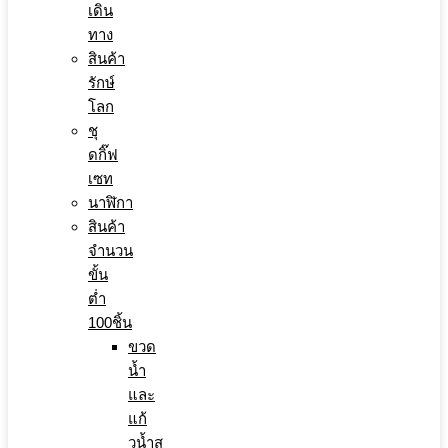
เดิน
ทาง
สินค้า
รักษ์
โลก
ชุ
ดกิ๊ฟ
เซท
นาฬิกา
สินค้า
จำนวน
ขั้น
ต่ำ
100ชิ้น
ขวด
น้ำ
และ
แก้
วน้ำส