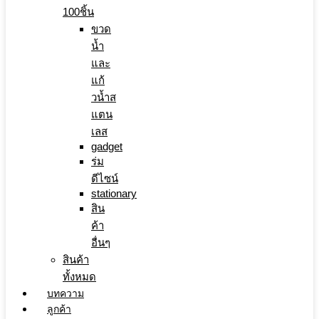
100ชิ้น
ขวด
น้ำ
และ
แก้
วน้ำส
แตน
เลส
gadget
ร่ม
ดีไซน์
stationary
สิน
ค้า
อื่นๆ
สินค้า
ทั้งหมด
บทความ
ลูกค้า