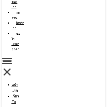
ของ
เรา
ผล
งาน
ติดต่อ
เรา
ขอ
ใบ
เสนอ
ราคา
หน้า
แรก
เกี่ยว
กับ