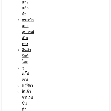
และ
แก้ว
น้ำ
กระเป๋า
และ
อุปกรณ์
เดิน
ทาง
สินค้า
รักษ์
โลก
ชุ
ดกิ๊ฟ
เซท
นาฬิกา
สินค้า
จำนวน
ขั้น
ต่ำ