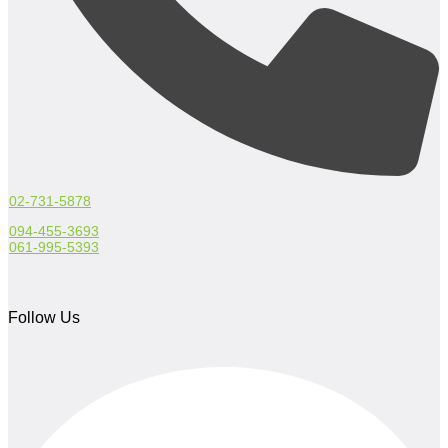
02-731-5878
094-455-3693
061-995-5393
Follow Us