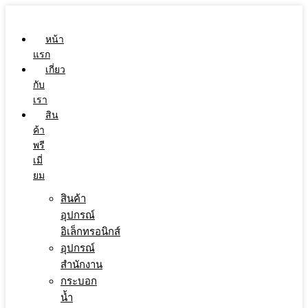
Skip
to
content
หน้า
แรก
เกี่ยว
กับ
เรา
สิน
ค้า
พรี
เมี่
ยม
สินค้า
อุปกรณ์
อิเล็กทรอนิกส์
อุปกรณ์
สำนักงาน
กระบอก
น้ำ