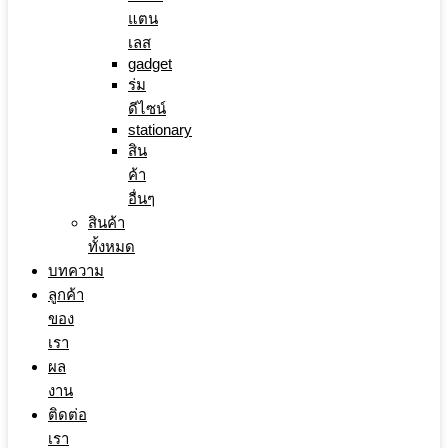
แตน
เลส
gadget
ร่ม
ดีไซน์
stationary
สิน
ค้า
อื่นๆ
สินค้า
ทั้งหมด
บทความ
ลูกค้า
ของ
เรา
ผล
งาน
ติดต่อ
เรา