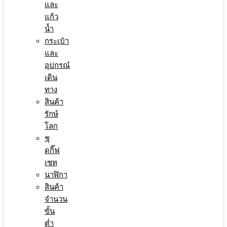
และ
แก้ว
น้ำ
กระเป๋า
และ
อุปกรณ์
เดิน
ทาง
สินค้า
รักษ์
โลก
ชุ
ดกิ๊ฟ
เซท
นาฬิกา
สินค้า
จำนวน
ขั้น
ต่ำ