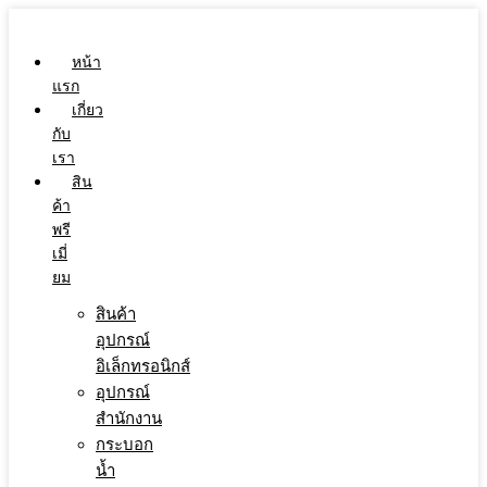
Skip
to
content
หน้า
แรก
เกี่ยว
กับ
เรา
สิน
ค้า
พรี
เมี่
ยม
สินค้า
อุปกรณ์
อิเล็กทรอนิกส์
อุปกรณ์
สำนักงาน
กระบอก
น้ำ