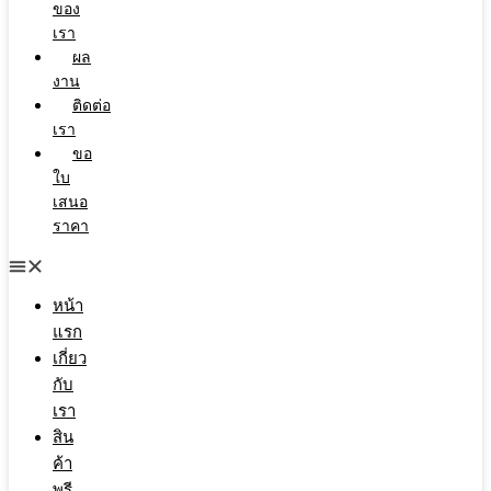
ของ
เรา
ผล
งาน
ติดต่อ
เรา
ขอ
ใบ
เสนอ
ราคา
หน้า
แรก
เกี่ยว
กับ
เรา
สิน
ค้า
พรี