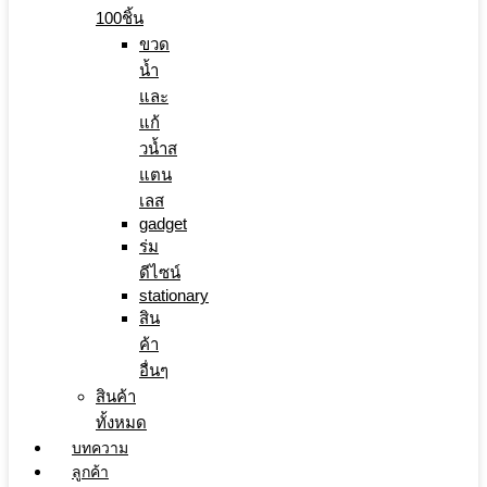
100ชิ้น
ขวด
น้ำ
และ
แก้
วน้ำส
แตน
เลส
gadget
ร่ม
ดีไซน์
stationary
สิน
ค้า
อื่นๆ
สินค้า
ทั้งหมด
บทความ
ลูกค้า