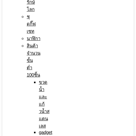
รักษ์
โลก
ชุ
ดกิ๊ฟ
เซท
นาฬิกา
สินค้า
จำนวน
ขั้น
ต่ำ
100ชิ้น
ขวด
น้ำ
และ
แก้
วน้ำส
แตน
เลส
gadget