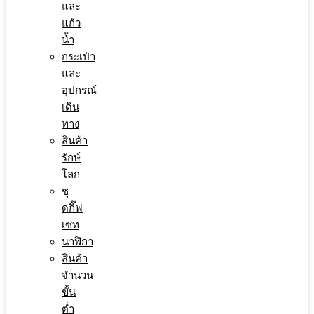
และ
แก้ว
น้ำ
กระเป๋า
และ
อุปกรณ์
เดิน
ทาง
สินค้า
รักษ์
โลก
ชุ
ดกิ๊ฟ
เซท
นาฬิกา
สินค้า
จำนวน
ขั้น
ต่ำ