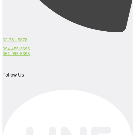
02-731-5878
094-455-3693
061-995-5393
Follow Us