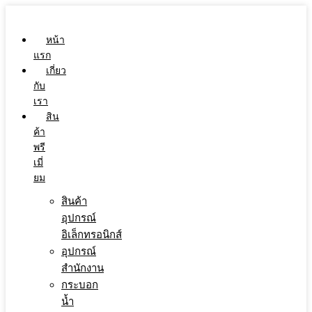
Skip
to
content
หน้า
แรก
เกี่ยว
กับ
เรา
สิน
ค้า
พรี
เมี่
ยม
สินค้า
อุปกรณ์
อิเล็กทรอนิกส์
อุปกรณ์
สำนักงาน
กระบอก
น้ำ