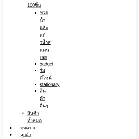
100ชิ้น
ขวด
น้ำ
และ
แก้
วน้ำส
แตน
เลส
gadget
ร่ม
ดีไซน์
stationary
สิน
ค้า
อื่นๆ
สินค้า
ทั้งหมด
บทความ
ลูกค้า