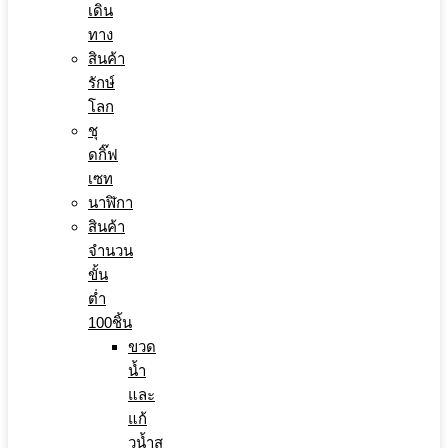
เดิน
ทาง
สินค้า
รักษ์
โลก
ชุ
ดกิ๊ฟ
เซท
นาฬิกา
สินค้า
จำนวน
ขั้น
ต่ำ
100ชิ้น
ขวด
น้ำ
และ
แก้
วน้ำส