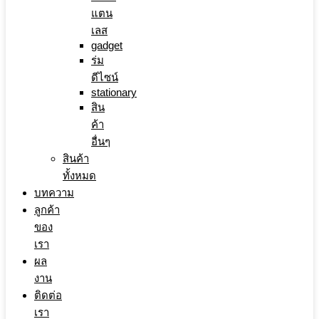
แตน
เลส
gadget
ร่ม
ดีไซน์
stationary
สิน
ค้า
อื่นๆ
สินค้า
ทั้งหมด
บทความ
ลูกค้า
ของ
เรา
ผล
งาน
ติดต่อ
เรา