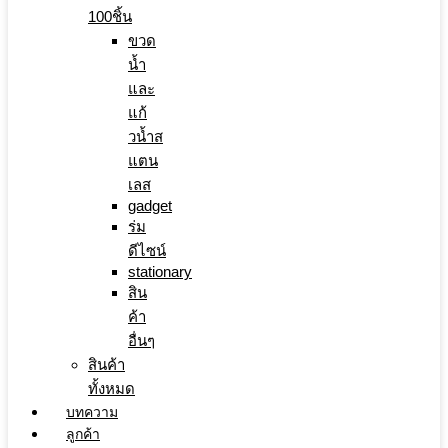
100ชิ้น
ขวด
น้ำ
และ
แก้
วน้ำส
แตน
เลส
gadget
ร่ม
ดีไซน์
stationary
สิน
ค้า
อื่นๆ
สินค้า
ทั้งหมด
บทความ
ลูกค้า