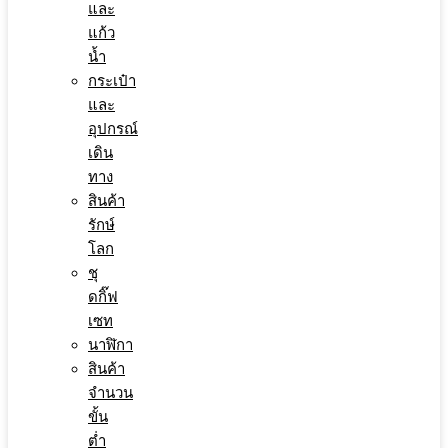
และ
แก้ว
น้ำ
กระเป๋า
และ
อุปกรณ์
เดิน
ทาง
สินค้า
รักษ์
โลก
ชุ
ดกิ๊ฟ
เซท
นาฬิกา
สินค้า
จำนวน
ขั้น
ต่ำ