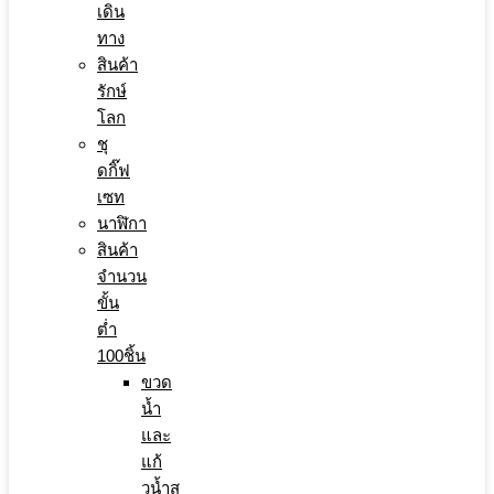
เดิน
ทาง
สินค้า
รักษ์
โลก
ชุ
ดกิ๊ฟ
เซท
นาฬิกา
สินค้า
จำนวน
ขั้น
ต่ำ
100ชิ้น
ขวด
น้ำ
และ
แก้
วน้ำส