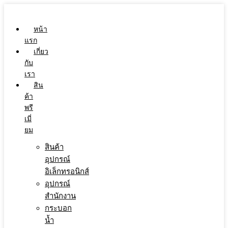
Skip
to
content
หน้า
แรก
เกี่ยว
กับ
เรา
สิน
ค้า
พรี
เมี่
ยม
สินค้า
อุปกรณ์
อิเล็กทรอนิกส์
อุปกรณ์
สำนักงาน
กระบอก
น้ำ