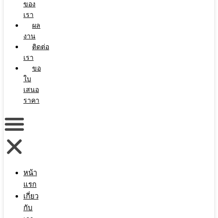
ของ
เรา
ผล
งาน
ติดต่อ
เรา
ขอ
ใบ
เสนอ
ราคา
หน้า
แรก
เกี่ยว
กับ