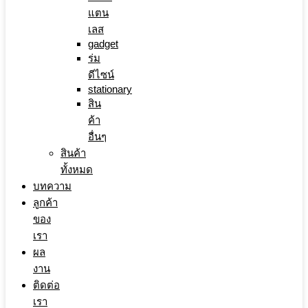
แตน
เลส
gadget
ร่ม
ดีไซน์
stationary
สิน
ค้า
อื่นๆ
สินค้า
ทั้งหมด
บทความ
ลูกค้า
ของ
เรา
ผล
งาน
ติดต่อ
เรา