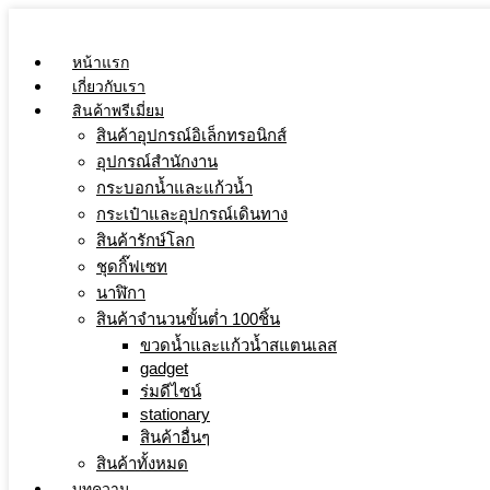
Skip
to
content
หน้าแรก
เกี่ยวกับเรา
สินค้าพรีเมี่ยม
สินค้าอุปกรณ์อิเล็กทรอนิกส์
อุปกรณ์สำนักงาน
กระบอกน้ำและแก้วน้ำ
กระเป๋าและอุปกรณ์เดินทาง
สินค้ารักษ์โลก
ชุดกิ๊ฟเซท
นาฬิกา
สินค้าจำนวนขั้นต่ำ 100ชิ้น
ขวดน้ำและแก้วน้ำสแตนเลส
gadget
ร่มดีไซน์
stationary
สินค้าอื่นๆ
สินค้าทั้งหมด
บทความ