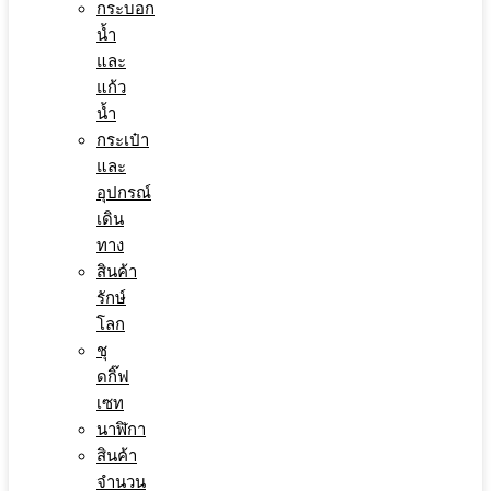
กระบอก
น้ำ
และ
แก้ว
น้ำ
กระเป๋า
และ
อุปกรณ์
เดิน
ทาง
สินค้า
รักษ์
โลก
ชุ
ดกิ๊ฟ
เซท
นาฬิกา
สินค้า
จำนวน