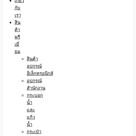
เกี่ยว
กับ
เรา
สิน
ค้า
พรี
เมี่
ยม
สินค้า
อุปกรณ์
อิเล็กทรอนิกส์
อุปกรณ์
สำนักงาน
กระบอก
น้ำ
และ
แก้ว
น้ำ
กระเป๋า