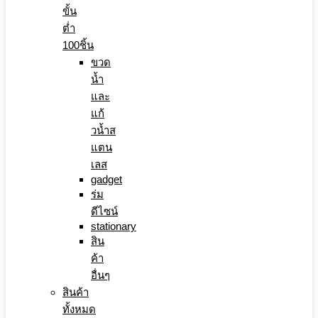
ขั้น
ต่ำ
100ชิ้น
ขวด
น้ำ
และ
แก้
วน้ำส
แตน
เลส
gadget
ร่ม
ดีไซน์
stationary
สิน
ค้า
อื่นๆ
สินค้า
ทั้งหมด