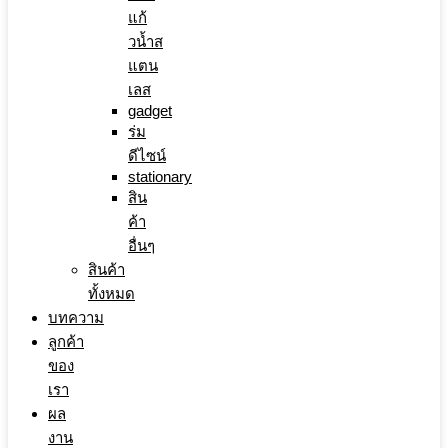
แก้
วน้ำส
แตน
เลส
gadget
ร่ม
ดีไซน์
stationary
สิน
ค้า
อื่นๆ
สินค้า
ทั้งหมด
บทความ
ลูกค้า
ของ
เรา
ผล
งาน