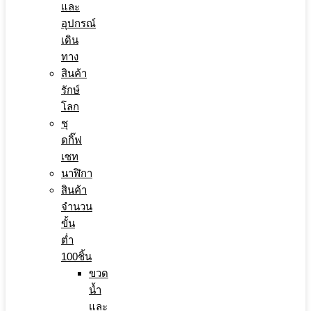
และ
อุปกรณ์
เดิน
ทาง
สินค้า
รักษ์
โลก
ชุ
ดกิ๊ฟ
เซท
นาฬิกา
สินค้า
จำนวน
ขั้น
ต่ำ
100ชิ้น
ขวด
น้ำ
และ